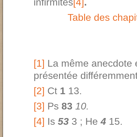
infirmités
[4]
.
Table des chapi
[1]
La même anecdote 
présentée différemmen
[2]
Ct
1
13.
[3]
Ps
83
10.
[4]
Is
53
3 ; He
4
15.