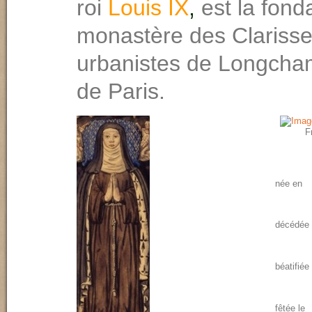
roi
Louis IX
,
est la fond
monastère des Clariss
urbanistes de Longcha
de Paris.
F
née en
décédée 
béatifiée
fêtée le