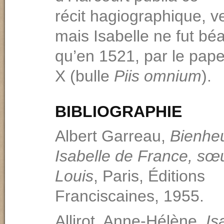
récit hagiographique, v
mais Isabelle ne fut béa
qu’en 1521, par le pap
X (bulle
Piis omnium
).
BIBLIOGRAPHIE
Albert Garreau,
Bienhe
Isabelle de France, sœu
Louis
, Paris, Éditions
Franciscaines, 1955.
Allirot, Anne-Hélène,
Is