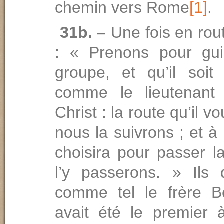
chemin vers Rome
[1]
.
31b. –
Une fois en route
: « Prenons pour gui
groupe, et qu’il soi
comme le lieutenant
Christ : la route qu’il v
nous la suivrons ; et à l
choisira pour passer l
l’y passerons. » Ils 
comme tel le frère B
avait été le premier 