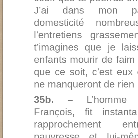
J’ai dans mon pa
domesticité nombre
l’entretiens grassem
t’imagines que je lai
enfants mourir de faim
que ce soit, c’est eux
ne manqueront de rien 
35b. –
L’homme 
François, fit instan
rapprochement en
pauvresse et lui-m