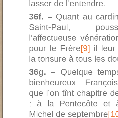
lasser de l’entendre.
36f. –
Quant au cardi
Saint-Paul, po
l’affectueuse vénération
pour le Frère
[9]
il leur
la tonsure à tous les d
36g. –
Quelque temps
bienheureux François
que l’on tînt chapitre de
: à la Pentecôte et 
Michel de septembre
[1