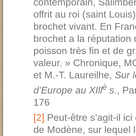
contemporain, Salimbe
offrit au roi (saint Loui
brochet vivant. En Fran
brochet a la réputation 
poisson très fin et de g
valeur. » Chronique, 
et M.-T. Laureilhe,
Sur 
è
d’Europe au XIll
s
., Pa
176
[2]
Peut-être s’agit-il ic
de Modène, sur lequel