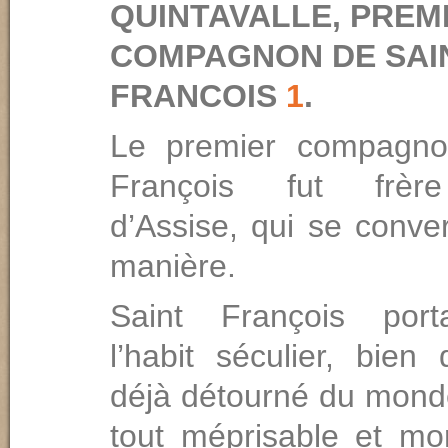
QUINTAVALLE, PREM
COMPAGNON DE SAI
FRANCOIS
1
.
Le premier compagno
François fut frèr
d’Assise, qui se conver
manière.
Saint François port
l’habit séculier, bien 
déjà détourné du monde, 
tout méprisable et mor