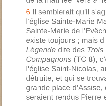
de la mati­née, vers 9 h
6
Il semblerait qu’il s’a
l’église Sainte-Marie M
Sainte­-Marie de l’Evêch
existe toujours ; mais d
Légende
dite des
Trois
Compagnons
(TC
8
), c
l’église Saint-Nicolas, a
détruite, et qui se trouva
grande place d’Assise,
seraient rendus Pierre 