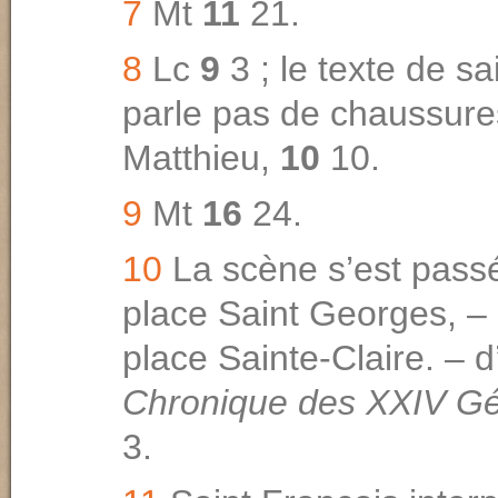
7
Mt
11
21.
8
Lc
9
3 ; le texte de sa
parle pas de chaussures
Mat­thieu,
10
10.
9
Mt
16
24.
10
La scène s’est passé
place Saint Georges, – 
place Sainte-Claire. – d
Chronique des XXIV G
3.